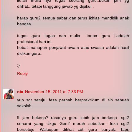
itulah mulia nya tugas seorang guru..bukan jam yg
dilihat..,tetapi tanggung jawab yg dipikul..
harap guru2 semua sabar dan terus ikhlas mendidik anak
bangsa..
tugas guru tugas nan mulia.. tanpa guru tiadalah
profesional hari ini..
hebat manapun penjawat awam atau swasta adalah hasil
didikan guru..
:}
Reply
nia
November 15, 2011 at 7:33 PM
yup..sgt setuju. feza pernah berpraktikum di slh sebuah
sekolah.
9 jam bekerja? rasanya guru lebih jam berkerja. spt2
senarai yang cikgu Gen2 merah sebutkan. feza sgt2
bersetuju, Walaupun dilihat cuti guru banyak. Tapi,