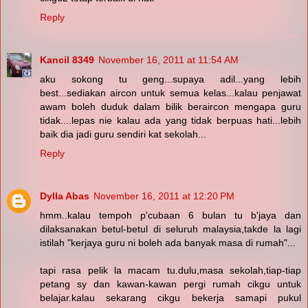
Reply
Kancil 8349
November 16, 2011 at 11:54 AM
aku sokong tu geng...supaya adil...yang lebih
best...sediakan aircon untuk semua kelas...kalau penjawat
awam boleh duduk dalam bilik beraircon mengapa guru
tidak....lepas nie kalau ada yang tidak berpuas hati...lebih
baik dia jadi guru sendiri kat sekolah...
Reply
Dylla Abas
November 16, 2011 at 12:20 PM
hmm..kalau tempoh p'cubaan 6 bulan tu b'jaya dan
dilaksanakan betul-betul di seluruh malaysia,takde la lagi
istilah "kerjaya guru ni boleh ada banyak masa di rumah"...
tapi rasa pelik la macam tu.dulu,masa sekolah,tiap-tiap
petang sy dan kawan-kawan pergi rumah cikgu untuk
belajar.kalau sekarang cikgu bekerja samapi pukul