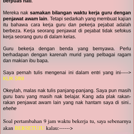
berpuas hati
.
Mereka nak
samakan bilangan waktu kerja guru dengan
penjawat awam lain
. Tetapi sedarkah yang membuat kajian
itu bahawa cara kerja guru dan pekerja pejabat adalah
berbeza. Kerja seorang penjawat di pejabat tidak sefokus
kerja seorang guru di dalam kelas.
Guru bekerja dengan benda yang bernyawa. Perlu
berhadapan dengan karenah murid yang pelbagai ragam
dan makian ibu bapa.
Saya pernah tulis mengenai ini dalam entri yang ini----->
KLIK SINI
Okeylah, malas nak tulis panjang-panjang. Saya pun masih
guru baru yang masih nak belajar. Kang ada plak rakan-
rakan penjawat awam lain yang nak hantam saya di sini..
ehehe
Soal pertambahan 9 jam waktu bekerja tu, saya sebenarnya
akan
BERSETUJU
kalau:------>