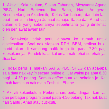
1. Aktiviti Kokurikulum, Sukan Tahunan, Mesyuarat Agung
PIBG, Hari Bertemu Ibu Bapa, Hari Anugerah
Kecemerlangan Akademik, Kelas Tambahan, dan lain-lain
buat hari Isnin hingga Jumaat sahaja. Sabtu dan Ahad cuti
dalam erti yang sebenarnya sepertimana yang dinikmati
oleh penjawat awam lain.
2. Kerja-kerja tidak perlu dibawa ke rumah untuk
diselesaikan. Soal nak siapkan RPH, BBM, periksa buku
murid akan di sambung balik kerja itu pada 7.30 pagi
keesokannya. Pendek kata, kat umah nak rehat-serehatnya.
Best
kan.
3. Tidak perlu isi markah SAPS, PBS, SPLG dan apa-apa
saja data nak k
ey in
secara online di luar waktu pejabat 6.30
pagi – 4.30 petang. Semua
online
buat kat sekolah ja. Kat
umah kami pun nak main Fesbuk.. Ehehe
4. Aktiviti kokurikulum, Perkemahan, pertandingan, karnival
dan pelbagai program tamat pada 4.30 petang. Tak nak buat
hari Sabtu , Ahad atau cuti-cuti.