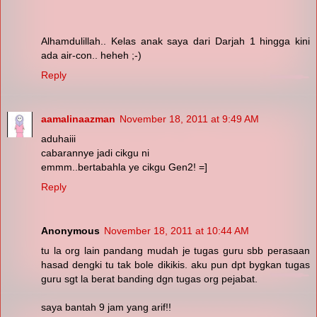
Alhamdulillah.. Kelas anak saya dari Darjah 1 hingga kini
ada air-con.. heheh ;-)
Reply
aamalinaazman
November 18, 2011 at 9:49 AM
aduhaiii
cabarannye jadi cikgu ni
emmm..bertabahla ye cikgu Gen2! =]
Reply
Anonymous
November 18, 2011 at 10:44 AM
tu la org lain pandang mudah je tugas guru sbb perasaan
hasad dengki tu tak bole dikikis. aku pun dpt bygkan tugas
guru sgt la berat banding dgn tugas org pejabat.
saya bantah 9 jam yang arif!!