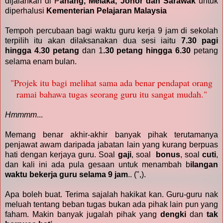
dijalankan di P
ahang, Melaka, Johor dan Sarawak
untuk
diperhalusi
Kementerian Pelajaran Malaysia
Tempoh percubaan bagi waktu guru kerja 9 jam di sekolah
terpilih itu akan dilaksanakan dua sesi iaitu
7.30 pagi
hingga 4.30 petang
dan 1
.30 petang hingga 6.30
petang
selama enam bulan.
"Projek itu bagi melihat sama ada benar pendapat orang
ramai bahawa tugas seorang guru itu sangat mudah."
Hmmmm
...
Memang benar akhir-akhir banyak pihak terutamanya
penjawat awam daripada jabatan lain yang kurang berpuas
hati dengan kerjaya guru. Soal
gaji
, soal
bonus
, soal
cuti
,
dan kali ini ada pula gesaan untuk menambah b
ilangan
waktu bekerja guru selama 9 jam
.. (",).
Apa boleh buat. Terima sajalah hakikat kan. Guru-guru nak
meluah tentang beban tugas bukan ada pihak lain pun yang
faham. Makin banyak jugalah pihak yang
dengki
dan
tak