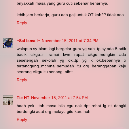
bnyakkah masa yang guru cuti sebenar benarnya.
lebih jam berkerja, guru ada gaji untuk OT kah?? tidak ada.
Reply
~Sal Ismail~
November 15, 2011 at 7:34 PM
walopun sy blom lagi bergelar guru yg sah..tp sy ada 5 adik
badik cikgu..n ramai kwn rapat cikgu..mungkin ada
sesetengah sekolah yg ok..tp yg x ok,bebannya x
tertanggung..mcmna semudah itu org beranggapan keje
seorang cikgu itu senang..aih~
Reply
Tie HT
November 15, 2011 at 7:54 PM
haah yek.. tah masa bila cgu nak dpt rehat lg nt..dengki
berdengki adat org melayu gitu kan..huh
Reply