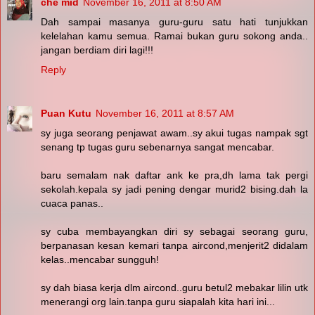
che mid
November 16, 2011 at 8:50 AM
Dah sampai masanya guru-guru satu hati tunjukkan
kelelahan kamu semua. Ramai bukan guru sokong anda..
jangan berdiam diri lagi!!!
Reply
Puan Kutu
November 16, 2011 at 8:57 AM
sy juga seorang penjawat awam..sy akui tugas nampak sgt
senang tp tugas guru sebenarnya sangat mencabar.
baru semalam nak daftar ank ke pra,dh lama tak pergi
sekolah.kepala sy jadi pening dengar murid2 bising.dah la
cuaca panas..
sy cuba membayangkan diri sy sebagai seorang guru,
berpanasan kesan kemari tanpa aircond,menjerit2 didalam
kelas..mencabar sungguh!
sy dah biasa kerja dlm aircond..guru betul2 mebakar lilin utk
menerangi org lain.tanpa guru siapalah kita hari ini...