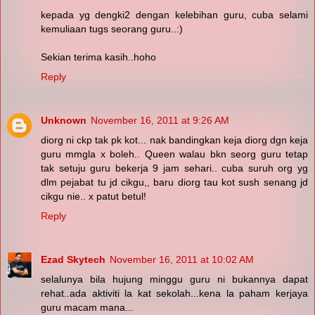
kepada yg dengki2 dengan kelebihan guru, cuba selami
kemuliaan tugs seorang guru..:)
Sekian terima kasih..hoho
Reply
Unknown
November 16, 2011 at 9:26 AM
diorg ni ckp tak pk kot... nak bandingkan keja diorg dgn keja
guru mmgla x boleh.. Queen walau bkn seorg guru tetap
tak setuju guru bekerja 9 jam sehari.. cuba suruh org yg
dlm pejabat tu jd cikgu,, baru diorg tau kot sush senang jd
cikgu nie.. x patut betul!
Reply
Ezad Skytech
November 16, 2011 at 10:02 AM
selalunya bila hujung minggu guru ni bukannya dapat
rehat..ada aktiviti la kat sekolah...kena la paham kerjaya
guru macam mana...