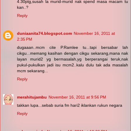
4.30ptg,susah la murid-murid nak spend masa macam tu
kan..?
Reply
duniaanita74.blogspot.com
November 16, 2011 at
2:35 PM
dugaaan..mcm cite P.Ramlee tu...tapi bersabar lah
cikgu...memang kasihan dengan cikgu sekarang,mana nak
layan murid2 yg bermasalah,yg berperangai teruk,nak
pukul-pukulkan jadi isu mcm2..kalu dulu tak ada masalah
mcm sekarang...
Reply
merahitujambu
November 16, 2011 at 9:56 PM
takkan lupa...sebab suria fm hari2 iklankan rukun negara
Reply