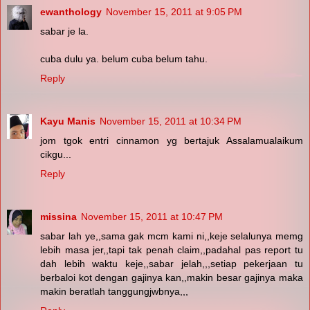
ewanthology
November 15, 2011 at 9:05 PM
sabar je la.
cuba dulu ya. belum cuba belum tahu.
Reply
Kayu Manis
November 15, 2011 at 10:34 PM
jom tgok entri cinnamon yg bertajuk Assalamualaikum
cikgu...
Reply
missina
November 15, 2011 at 10:47 PM
sabar lah ye,,sama gak mcm kami ni,,keje selalunya memg
lebih masa jer,,tapi tak penah claim,,padahal pas report tu
dah lebih waktu keje,,sabar jelah,,,setiap pekerjaan tu
berbaloi kot dengan gajinya kan,,makin besar gajinya maka
makin beratlah tanggungjwbnya,,,