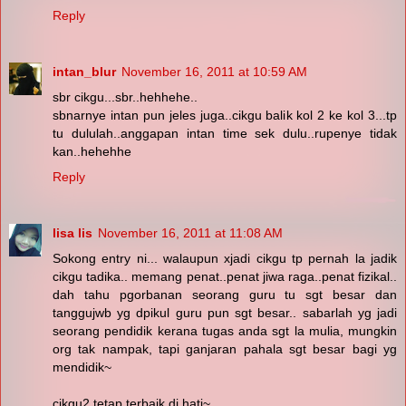
Reply
intan_blur
November 16, 2011 at 10:59 AM
sbr cikgu...sbr..hehhehe..
sbnarnye intan pun jeles juga..cikgu balik kol 2 ke kol 3...tp
tu dululah..anggapan intan time sek dulu..rupenye tidak
kan..hehehhe
Reply
lisa lis
November 16, 2011 at 11:08 AM
Sokong entry ni... walaupun xjadi cikgu tp pernah la jadik
cikgu tadika.. memang penat..penat jiwa raga..penat fizikal..
dah tahu pgorbanan seorang guru tu sgt besar dan
tanggujwb yg dpikul guru pun sgt besar.. sabarlah yg jadi
seorang pendidik kerana tugas anda sgt la mulia, mungkin
org tak nampak, tapi ganjaran pahala sgt besar bagi yg
mendidik~
cikgu2 tetap terbaik di hati~