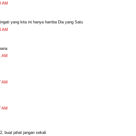
6 
13 AM
P.
20
ngati yang kita ini hanya hamba Dia yang Satu
Bu
6 
44 AM
c
H
hana
6 
41 AM
Il
ti
ma
6 
57 AM
kl
M
6 
C
57 AM
6 
S
6 
2, buat jahat jangan sekali