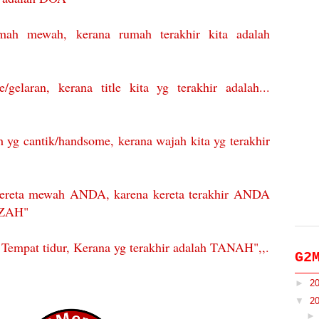
mah mewah, kerana rumah terakhir kita adalah
e/gelaran, kerana title kita yg terakhir adalah...
 yg cantik/handsome, kerana wajah kita yg terakhir
kereta mewah ANDA, karena kereta terakhir ANDA
ZAH"
empat tidur, Kerana yg terakhir adalah TANAH",,.
G2
►
2
▼
2