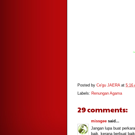
Posted by
Ce'gu JAERA
at
5:16
Labels:
Renungan Agama
29 comments:
missgee
said...
Jangan lupa buat perkara
baik, kerana berbuat baik