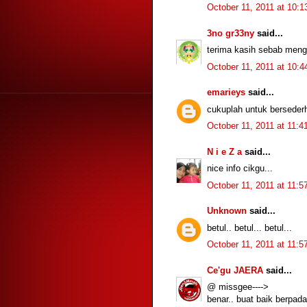
October 11, 2011 at 10:
3no gr33ny
said...
terima kasih sebab mengi
October 11, 2011 at 10:
emarieys
said...
cukuplah untuk berseder
October 11, 2011 at 11:
N i e Z a
said...
nice info cikgu...
October 11, 2011 at 11:
Unknown
said...
betul.. betul... betul...
October 11, 2011 at 11:
Ce'gu JAERA
said...
@ missgee---->
benar.. buat baik berpada