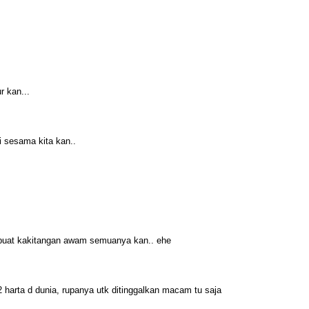
Ai
T
7 
M
Ja
7 
r kan...
D
Pu
7 
i sesama kita kan..
c
It
7 
Fa
Ca
(H
mi
7 
 buat kakitangan awam semuanya kan.. ehe
S
10
7 
 harta d dunia, rupanya utk ditinggalkan macam tu saja
B