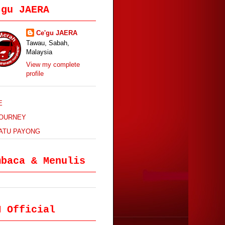
'gu JAERA
Ce'gu JAERA
Tawau, Sabah,
Malaysia
View my complete
profile
E
JOURNEY
ATU PAYONG
mbaca & Menulis
M Official