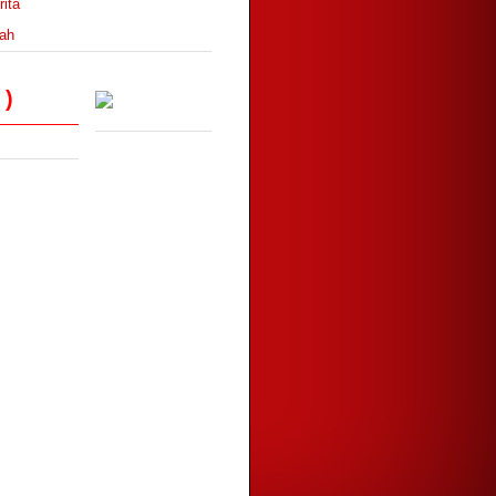
year ago
ita
►
February
(7)
ah
ulu pages
►
January
(9)
p Graphics Card for Dell Optiplex
30 160 170l 2010 2021 2030
years ago
,)
duniaAnita74~
years ago
 Mia Storia
idea Online あさひなぐ 2017 Teljes
lm Magyarul FILMEK-HU
years ago
y Love and Cute Kids
OALAN PERCUBAAN SPM 2020 :
ERCUBAAN BAHASA MELAYU SPM
020
years ago
anis Azla@Blog
bruary boy..
years ago
Masz Sidek !
pala Kuda Minum Air Miri Runtuh?