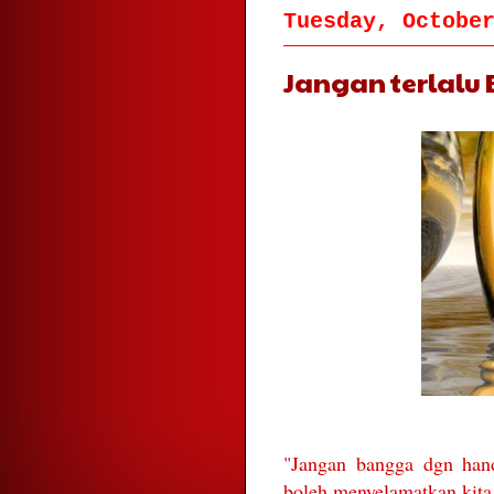
Tuesday, Octobe
Jangan terlal
"Jangan bangga dgn hand
boleh menyelamatkan kit