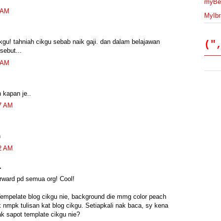
1 
myBer
5 AM
MyIbr
L
To
10
 cikgu! tahniah cikgu sebab naik gaji. dan dalam belajawan
4 
("
sebut...
~
6 AM
4 
La
 kapan je..
V
Fi
07 AM
5 
M
S
n
P
12 AM
2
5 
.
H
forward pd semua org! Cool!
Fe
6 
Tempelate blog cikgu nie, background die mmg color peach
k nmpk tulisan kat blog cikgu. Setiapkali nak baca, sy kena
! 
ak sapot template cikgu nie?
Ke