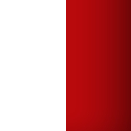
en Not Alien
ERKENA BREAST ABSCESS
years ago
y Rainbow...
muan Raya Kecil Kecilan
years ago
kna Abza
asa Pertama Addin Mikhail
years ago
'axoera ヅ
’s mom’s birthday
years ago
tin Liyana
ra Atasi Susu Badan Terlalu Banyak
ow to overcome oversupply of breast
lk)
years ago
implySeoul
 days after Penang
years ago
log 3A's