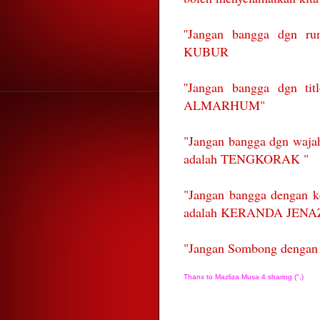
''Jangan bangga dgn ru
KUBUR
''Jangan bangga dgn titl
ALMARHUM"
"Jangan bangga dgn wajah
adalah TENGKORAK "
"Jangan bangga dengan 
adalah KERANDA JENA
"Jangan Sombong dengan T
Thanx to Mazliza Musa 4 sharing (",)