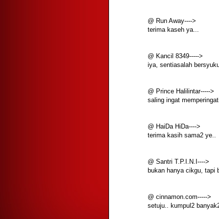
@ Run Away---->
terima kaseh ya...
@ Kancil 8349----->
iya, sentiasalah bersyuku
@ Prince Halilintar----->
saling ingat memperingat
@ HaiDa HiDa---->
terima kasih sama2 ye..
@ Santri T.P.I.N.I---->
bukan hanya cikgu, tapi
@ cinnamon.com----->
setuju.. kumpul2 banyak2