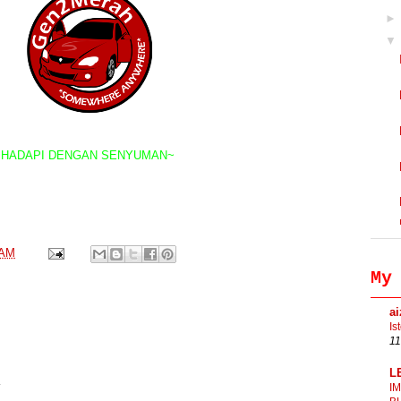
~HADAPI DENGAN SENYUMAN~
 AM
My
a
Is
11
L
I