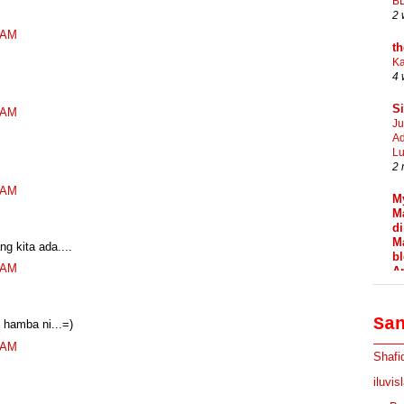
B
2 
9 AM
t
Ka
4 
S
9 AM
Ju
Ad
L
2 
9 AM
M
Ma
di
Ma
g kita ada....
b
4 AM
A
a
K
We
Sa
 hamba ni...=)
Mo
2 
0 AM
Shafi
♥
iluvis
B