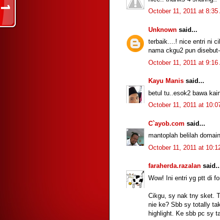
October 11, 2011 at 8:3
Unknown
said...
terbaik....! nice entri ni
nama ckgu2 pun disebut-
October 11, 2011 at 9:1
Kayu Manis
said...
betul tu..esok2 bawa kain
October 11, 2011 at 10:
C`ayob.com
said...
mantoplah belilah domai
October 11, 2011 at 10:
faraherda.razalan
said..
Wow! Ini entri yg ptt di 
Cikgu, sy nak tny sket. 
nie ke? Sbb sy totally ta
highlight. Ke sbb pc sy t