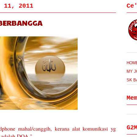
r 11, 2011
Ce
u BERBANGGA
HOM
MY 
SK B
Me
G2
phone mahal/canggih, kerana alat komunikasi yg
a adalah DOA "