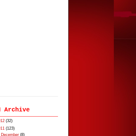
M Archive
012
(32)
011
(123)
►
December
(8)