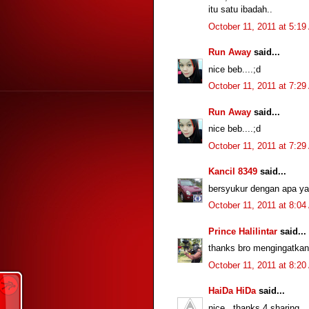
itu satu ibadah..
October 11, 2011 at 5:1
Run Away
said...
nice beb....;d
October 11, 2011 at 7:2
Run Away
said...
nice beb....;d
October 11, 2011 at 7:2
Kancil 8349
said...
bersyukur dengan apa yan
October 11, 2011 at 8:0
Prince Halilintar
said...
thanks bro mengingatkan
October 11, 2011 at 8:2
HaiDa HiDa
said...
nice.. thanks 4 sharing..