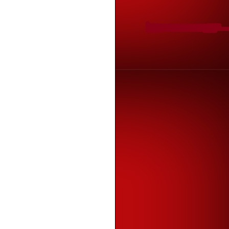
years ago
C.L
20 : Mencandat Sotong Sebelum
lan Ramadhan Tiba
years ago
innamon.com
ATI BERBUNGA
years ago
hamku Disini
ps rawat resdung dirumah tanpa
kan ubat
years ago
citizen
y Wish
years ago
ATATAN TINTA EMAS...
years ago
IRATAN HIDUP
years ago